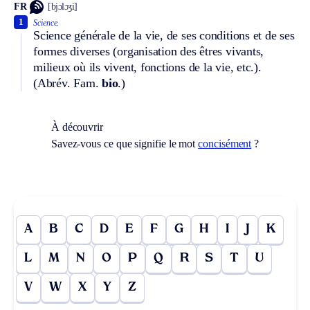
FR
[bjɔlɔʒi]
1
Science.
Science générale de la vie, de ses conditions et de ses
formes diverses (organisation des êtres vivants,
milieux où ils vivent, fonctions de la vie, etc.).
(
Abrév.
Fam.
bio
.)
À découvrir
Savez-vous ce que signifie le mot
concisément
?
A
B
C
D
E
F
G
H
I
J
K
L
M
N
O
P
Q
R
S
T
U
V
W
X
Y
Z