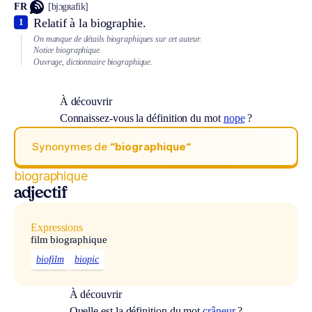
FR
[bjɔgʀafik]
Relatif à la biographie.
1
On manque de détails biographiques sur cet auteur.
Notice biographique.
Ouvrage, dictionnaire biographique.
À découvrir
Connaissez-vous la définition du mot
nope
?
Synonymes de
“biographique“
biographique
adjectif
Expressions
film biographique
biofilm
biopic
À découvrir
Quelle est la définition du mot
crâneur
?