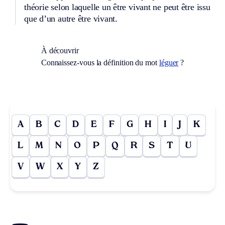
théorie selon laquelle un être vivant ne peut être issu
que d’un autre être vivant.
À découvrir
Connaissez-vous la définition du mot
léguer
?
A
B
C
D
E
F
G
H
I
J
K
L
M
N
O
P
Q
R
S
T
U
V
W
X
Y
Z