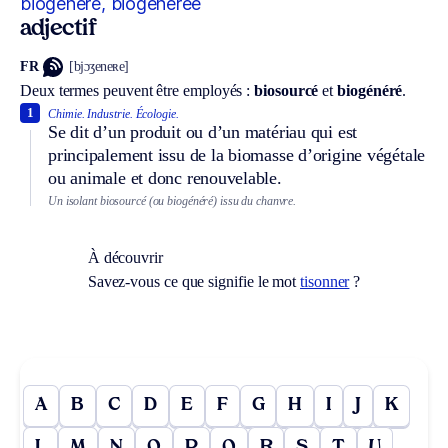
biogénéré, biogénérée
adjectif
FR
[bjɔʒeneʀe]
Deux termes peuvent être employés :
biosourcé
et
biogénéré
.
1
Chimie.
Industrie.
Écologie.
Se dit d’un produit ou d’un matériau qui est
principalement issu de la biomasse d’origine végétale
ou animale et donc renouvelable.
Un isolant biosourcé (ou biogénéré) issu du chanvre.
À découvrir
Savez-vous ce que signifie le mot
tisonner
?
A
B
C
D
E
F
G
H
I
J
K
L
M
N
O
P
Q
R
S
T
U