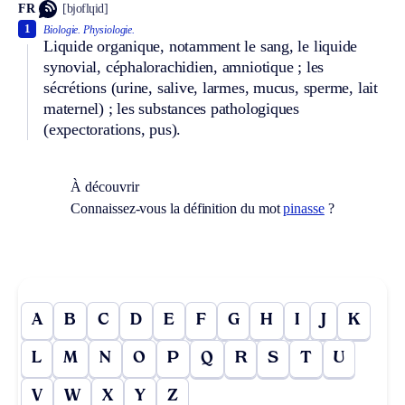
FR
[bjoflɥid]
1
Biologie.
Physiologie.
Liquide organique, notamment le sang, le liquide
synovial, céphalorachidien, amniotique ; les
sécrétions (urine, salive, larmes, mucus, sperme, lait
maternel) ; les substances pathologiques
(expectorations, pus).
À découvrir
Connaissez-vous la définition du mot
pinasse
?
A
B
C
D
E
F
G
H
I
J
K
L
M
N
O
P
Q
R
S
T
U
V
W
X
Y
Z