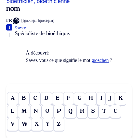
bioéthicien, bioéthicienne
nom
FR
[bjoetisjɛ̃, bjoetisjɛn]
1
Science.
Spécialiste de bioéthique.
À découvrir
Savez-vous ce que signifie le mot
groschen
?
A
B
C
D
E
F
G
H
I
J
K
L
M
N
O
P
Q
R
S
T
U
V
W
X
Y
Z