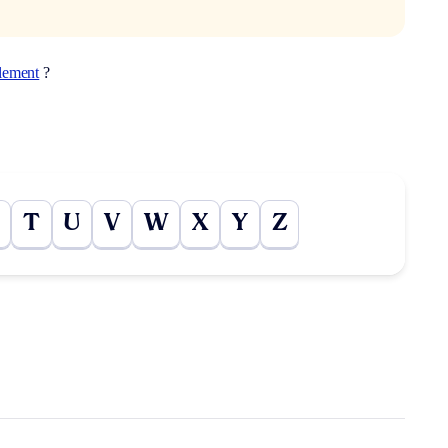
llement
?
T
U
V
W
X
Y
Z