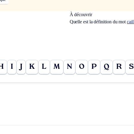
À découvrir
Quelle est la définition du mot
cai
H
I
J
K
L
M
N
O
P
Q
R
S