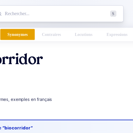
mmencez à chercher un mot dans le dictionnaire :
S
esults found.
Synonymes
Contraires
Locutions
Expressions
rridor
ymes, exemples en français
de
“biocorridor“