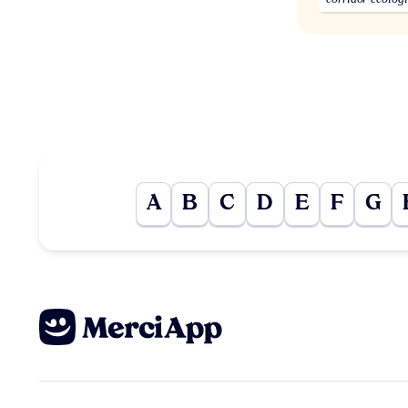
A
B
C
D
E
F
G