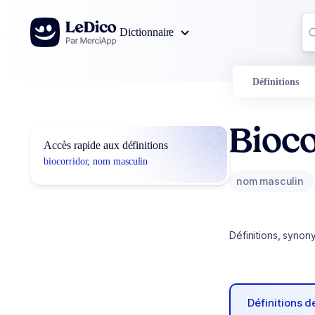
Aller au contenu
Co
Dictionnaire
0
r
Définitions
Bioco
Accès rapide aux définitions
biocorridor, nom masculin
nom masculin
Définitions, synon
Définitions 