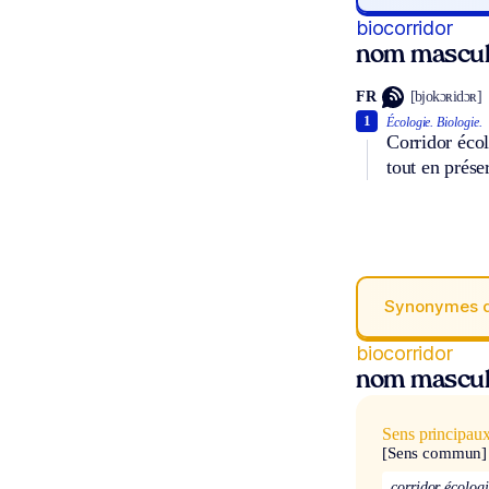
biocorridor
nom mascul
FR
[bjokɔʀidɔʀ]
1
Écologie.
Biologie.
Corridor écol
tout en prése
Synonymes 
biocorridor
nom mascul
Sens principau
[Sens commun]
corridor écolog