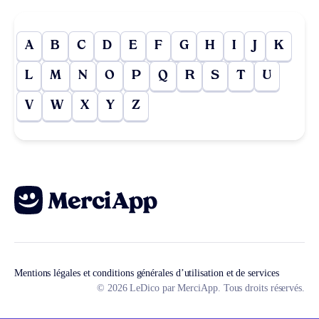
A
B
C
D
E
F
G
H
I
J
K
L
M
N
O
P
Q
R
S
T
U
V
W
X
Y
Z
Mentions légales et conditions générales d’utilisation et de services
© 2026 LeDico par MerciApp. Tous droits réservés.