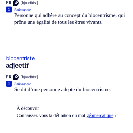
FR
[bjosɑ̃tʀist]
1
Philosophie.
Personne qui adhère au concept du biocentrisme, qui
prône une égalité de tous les êtres vivants.
biocentriste
adjectif
FR
[bjosɑ̃tʀist]
1
Philosophie.
Se dit d’une personne adepte du biocentrisme.
À découvrir
Connaissez-vous la définition du mot
géomercatique
?