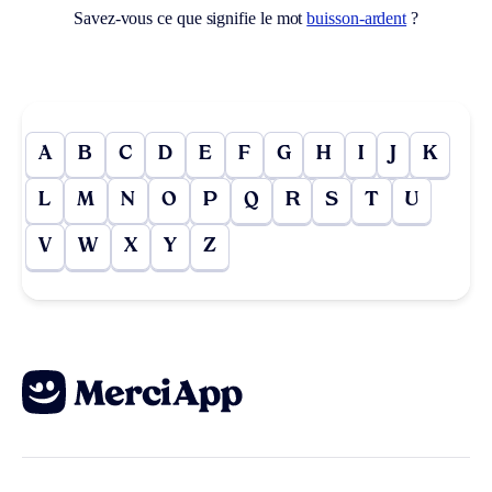
Savez-vous ce que signifie le mot
buisson-ardent
?
A
B
C
D
E
F
G
H
I
J
K
L
M
N
O
P
Q
R
S
T
U
V
W
X
Y
Z