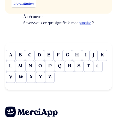
bioventilation
À découvrir
Savez-vous ce que signifie le mot
punaise
?
A
B
C
D
E
F
G
H
I
J
K
L
M
N
O
P
Q
R
S
T
U
V
W
X
Y
Z