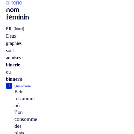
binerie
nom
féminin
FR
[binʀi]
Deux
graphies
sont
admises :
binerie
ou
binnerie
.
1
Québécisme.
Petit
restaurant
où
l’on
consomme
des
plats