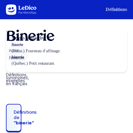
Aller au contenu
Définitions
Binerie
Ne pas confondre
finerie
nom
(Indus.) Fourneau d’affinage.
binerie
féminin
(Québec.) Petit restaurant.
Définitions,
synonymes,
exemples
en français
Définitions
de
“binerie“