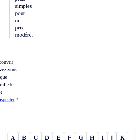
simples
pour
un
prix
modéré.
couvrir
vez-vous
 que
nifie le
t
ospecter
?
A
B
C
D
E
F
G
H
I
J
K