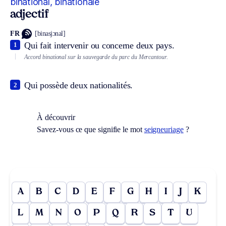
binational, binationale
adjectif
FR
[binasjɔnal]
Qui fait intervenir ou concerne deux pays.
1
Accord binational sur la sauvegarde du parc du Mercantour.
Qui possède deux nationalités.
2
À découvrir
Savez-vous ce que signifie le mot
seigneuriage
?
A
B
C
D
E
F
G
H
I
J
K
L
M
N
O
P
Q
R
S
T
U