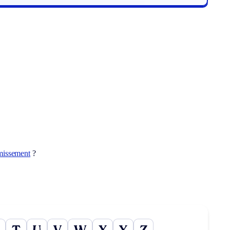
missement
?