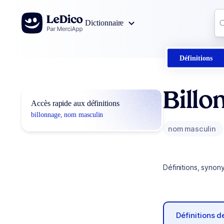
Aller au contenu
Co
Dictionnaire
0
r
Définitions
Billo
Accès rapide aux définitions
billonnage, nom masculin
nom masculin
Définitions, synon
Définitions 