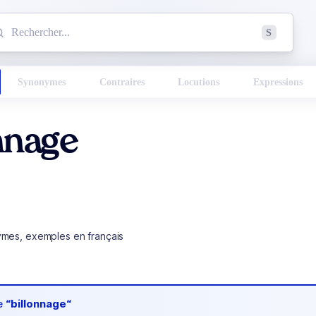
mmencez à chercher un mot dans le dictionnaire :
S
esults found.
Synonymes
Contraires
Locutions
Expressions
nnage
ymes, exemples en français
de
“billonnage“