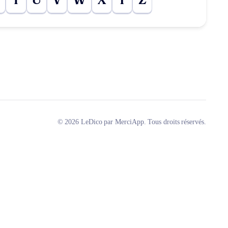
T
U
V
W
X
Y
Z
© 2026 LeDico par MerciApp. Tous droits réservés.