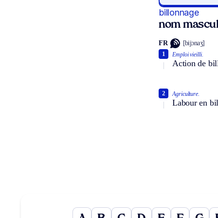
billonnage
nom mascul
FR
[bijɔnaʒ]
1
Emploi vieilli.
Action de bil
2
Agriculture.
Labour en bil