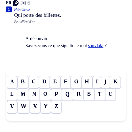
FR
[bijte]
1
Héraldique.
Qui porte des billettes.
Écu billeté d’or.
À découvrir
Savez-vous ce que signifie le mot
souvlaki
?
A
B
C
D
E
F
G
H
I
J
K
L
M
N
O
P
Q
R
S
T
U
V
W
X
Y
Z