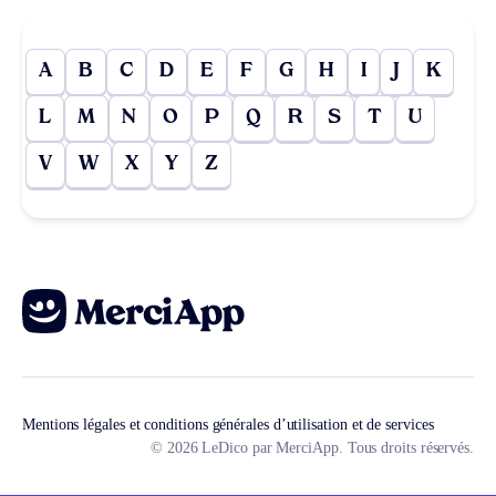
A
B
C
D
E
F
G
H
I
J
K
L
M
N
O
P
Q
R
S
T
U
V
W
X
Y
Z
Mentions légales et conditions générales d’utilisation et de services
© 2026 LeDico par MerciApp. Tous droits réservés.