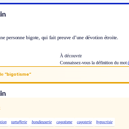
in
ne personne bigote, qui fait preuve d’une dévotion étroite.
À découvrir
Connaissez-vous la définition du mot
de
“bigotisme“
in
x
tion
tartufferie
bondieuserie
cagotisme
cagoterie
hypocrisie