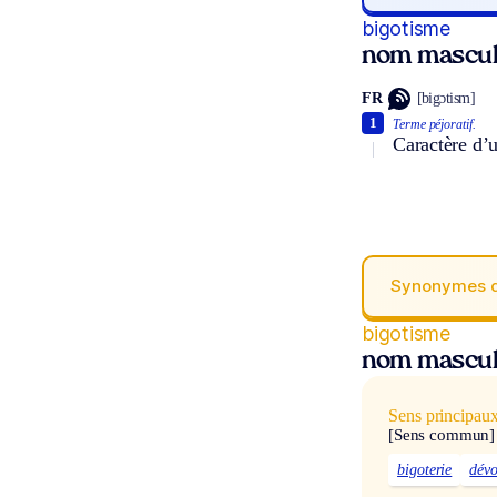
bigotisme
nom mascul
FR
[bigɔtism]
1
Terme péjoratif.
Caractère d’u
Synonymes 
bigotisme
nom mascul
Sens principau
[Sens commun]
bigoterie
dévo