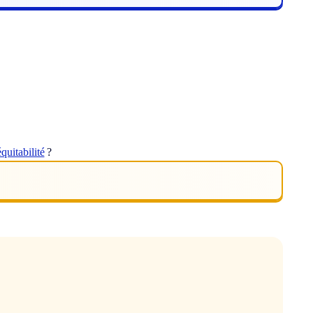
équitabilité
?