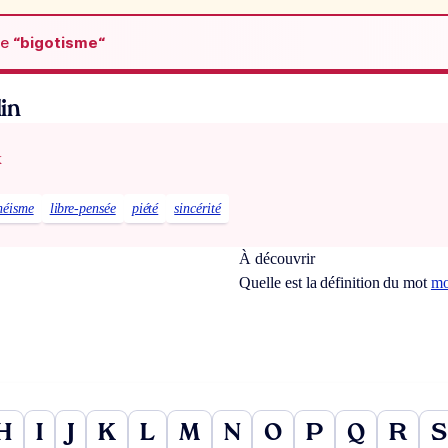
de
“bigotisme“
in
x
héisme
libre-pensée
piété
sincérité
À découvrir
Quelle est la définition du mot
mo
H
I
J
K
L
M
N
O
P
Q
R
S