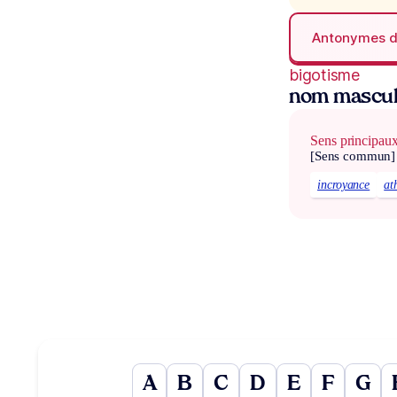
Antonymes 
bigotisme
nom mascul
Sens principau
[Sens commun]
incroyance
at
A
B
C
D
E
F
G