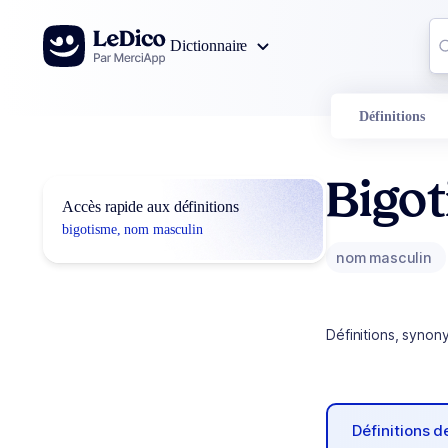
Aller au contenu
Co
Dictionnaire
0
r
Définitions
Bigo
Accès rapide aux définitions
bigotisme, nom masculin
nom masculin
Définitions, synon
Définitions 