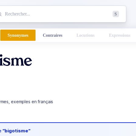
mmencez à chercher un mot dans le dictionnaire :
S
esults found.
Synonymes
Contraires
Locutions
Expressions
tisme
ymes, exemples en français
de
“bigotisme“