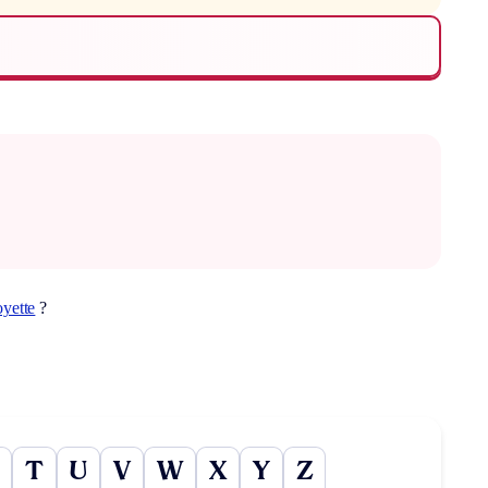
yette
?
T
U
V
W
X
Y
Z