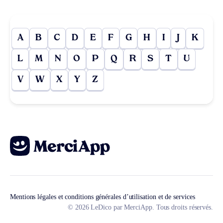
A
B
C
D
E
F
G
H
I
J
K
L
M
N
O
P
Q
R
S
T
U
V
W
X
Y
Z
Mentions légales et conditions générales d’utilisation et de services
© 2026 LeDico par MerciApp. Tous droits réservés.