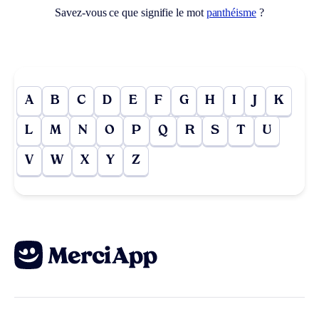
Savez-vous ce que signifie le mot
panthéisme
?
A
B
C
D
E
F
G
H
I
J
K
L
M
N
O
P
Q
R
S
T
U
V
W
X
Y
Z