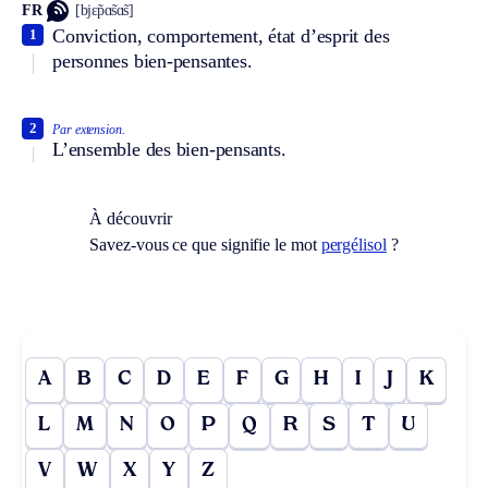
FR
[bjɛ̃pɑ̃sɑ̃s]
Conviction, comportement, état d’esprit des
1
personnes bien-pensantes.
2
Par extension.
L’ensemble des bien-pensants.
À découvrir
Savez-vous ce que signifie le mot
pergélisol
?
A
B
C
D
E
F
G
H
I
J
K
L
M
N
O
P
Q
R
S
T
U
V
W
X
Y
Z