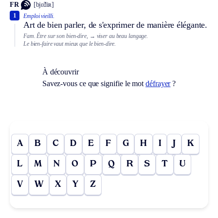
FR
[bjɛ̃diʀ]
1
Emploi vieilli.
Art de bien parler, de s'exprimer de manière élégante.
Fam.
Être sur son bien-dire,
→ viser au beau langage.
Le bien-faire vaut mieux que le bien-dire.
À découvrir
Savez-vous ce que signifie le mot
défrayer
?
A
B
C
D
E
F
G
H
I
J
K
L
M
N
O
P
Q
R
S
T
U
V
W
X
Y
Z