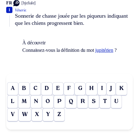
FR
[bjɛ̃nale]
1
Vénerie.
Sonnerie de chasse jouée par les piqueurs indiquant
que les chiens progressent bien.
À découvrir
Connaissez-vous la définition du mot
jupitérien
?
A
B
C
D
E
F
G
H
I
J
K
L
M
N
O
P
Q
R
S
T
U
V
W
X
Y
Z