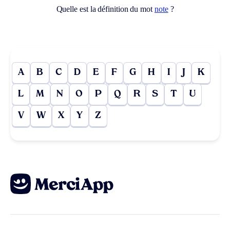
Quelle est la définition du mot
note
?
A
B
C
D
E
F
G
H
I
J
K
L
M
N
O
P
Q
R
S
T
U
V
W
X
Y
Z