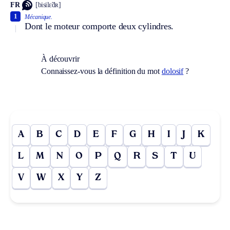
FR
[bisilɛ̃dʀ]
1
Mécanique.
Dont le moteur comporte deux cylindres.
À découvrir
Connaissez-vous la définition du mot
dolosif
?
A
B
C
D
E
F
G
H
I
J
K
L
M
N
O
P
Q
R
S
T
U
V
W
X
Y
Z