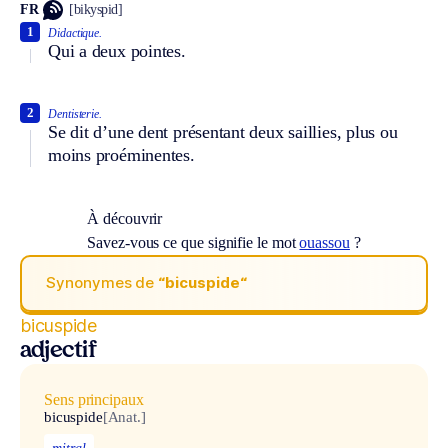
FR
[bikyspid]
1
Didactique.
Qui a deux pointes.
2
Dentisterie.
Se dit d’une dent présentant deux saillies, plus ou
moins proéminentes.
À découvrir
Savez-vous ce que signifie le mot
ouassou
?
Synonymes de
“bicuspide“
bicuspide
adjectif
Sens principaux
bicuspide
[Anat.]