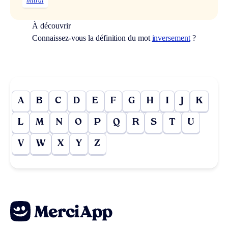
mitral
À découvrir
Connaissez-vous la définition du mot
inversement
?
A
B
C
D
E
F
G
H
I
J
K
L
M
N
O
P
Q
R
S
T
U
V
W
X
Y
Z