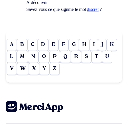
À découvrir
Savez-vous ce que signifie le mot
discret
?
A
B
C
D
E
F
G
H
I
J
K
L
M
N
O
P
Q
R
S
T
U
V
W
X
Y
Z