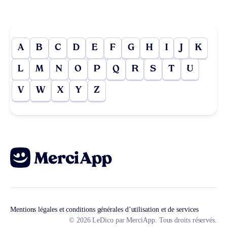
A
B
C
D
E
F
G
H
I
J
K
L
M
N
O
P
Q
R
S
T
U
V
W
X
Y
Z
Mentions légales et conditions générales d’utilisation et de services
© 2026 LeDico par MerciApp. Tous droits réservés.