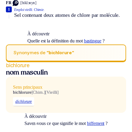
FR
[biklɔʀyʀ]
1
Emploi vieilli.
Chimie.
Sel contenant deux atomes de chlore par molécule.
À découvrir
Quelle est la définition du mot
bastingue
?
Synonymes de
“bichlorure“
bichlorure
nom masculin
Sens principaux
bichlorure
[Chim.]
[Vieilli]
dichlorure
À découvrir
Savez-vous ce que signifie le mot
biffement
?