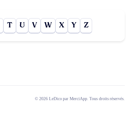
T
U
V
W
X
Y
Z
© 2026 LeDico par MerciApp. Tous droits réservés.