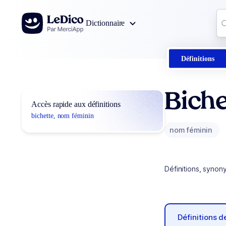
Aller au contenu
Co
Dictionnaire
0
r
Définitions
Biche
Accès rapide aux définitions
bichette, nom féminin
nom féminin
Définitions, synon
Définitions 