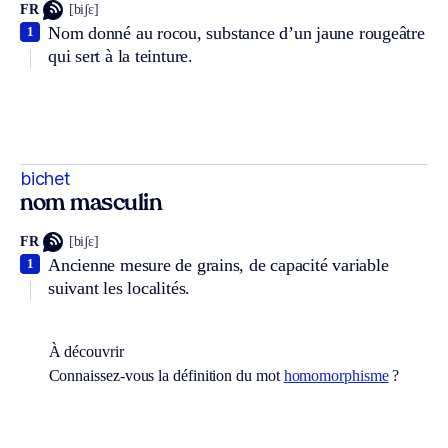
FR
[biʃɛ]
Nom donné au rocou, substance d’un jaune rougeâtre
1
qui sert à la teinture.
bichet
nom masculin
FR
[biʃɛ]
Ancienne mesure de grains, de capacité variable
1
suivant les localités.
À découvrir
Connaissez-vous la définition du mot
homomorphisme
?