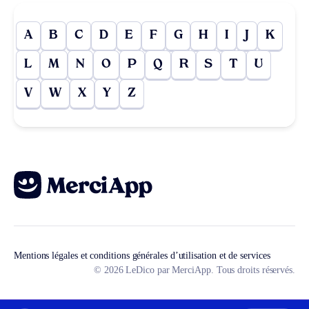
A
B
C
D
E
F
G
H
I
J
K
L
M
N
O
P
Q
R
S
T
U
V
W
X
Y
Z
Mentions légales et conditions générales d’utilisation et de services
© 2026 LeDico par MerciApp. Tous droits réservés.