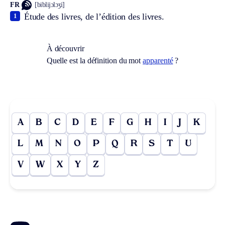
FR
[biblijɔlɔʒi]
Étude des livres, de l’édition des livres.
1
À découvrir
Quelle est la définition du mot
apparenté
?
A
B
C
D
E
F
G
H
I
J
K
L
M
N
O
P
Q
R
S
T
U
V
W
X
Y
Z