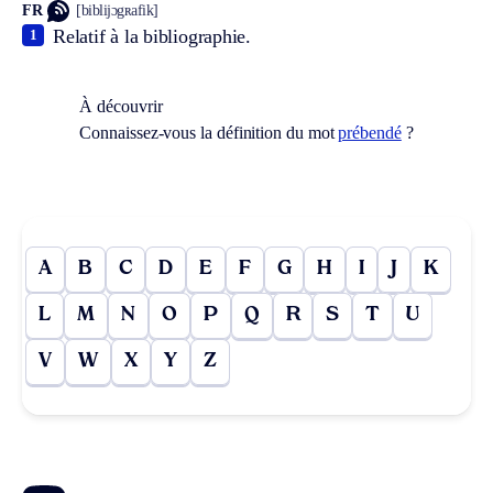
FR
[biblijɔgʀafik]
Relatif à la bibliographie.
1
À découvrir
Connaissez-vous la définition du mot
prébendé
?
A
B
C
D
E
F
G
H
I
J
K
L
M
N
O
P
Q
R
S
T
U
V
W
X
Y
Z