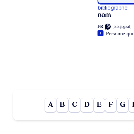
bibliographe
nom
FR
[biblijɔgʀaf]
Personne qui 
1
A
B
C
D
E
F
G