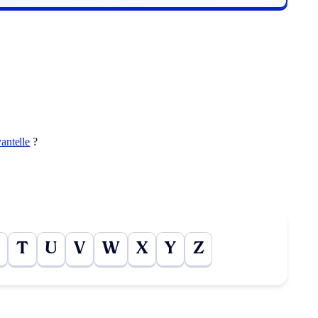
antelle
?
T
U
V
W
X
Y
Z