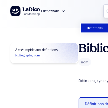
Aller au contenu
Co
Dictionnaire
0
r
Définitions
Bibli
Accès rapide aux définitions
bibliographe, nom
nom
Définitions, synon
Définitions 