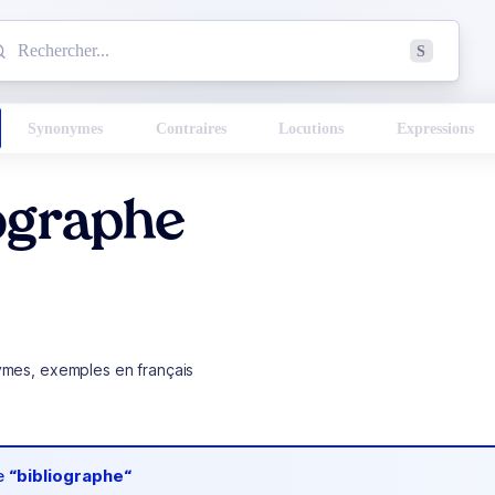
mmencez à chercher un mot dans le dictionnaire :
S
esults found.
Synonymes
Contraires
Locutions
Expressions
ographe
ymes, exemples en français
de
“bibliographe“