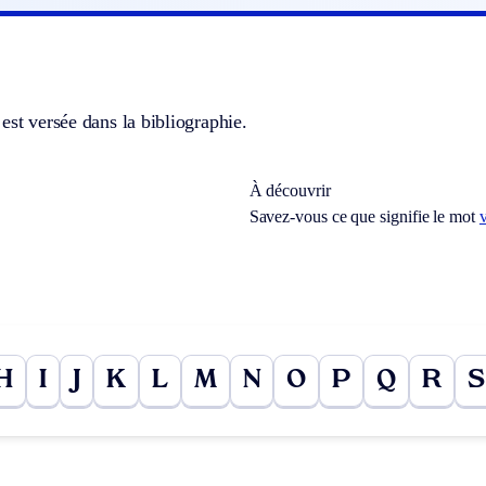
est versée dans la bibliographie.
À découvrir
Savez-vous ce que signifie le mot
v
H
I
J
K
L
M
N
O
P
Q
R
S