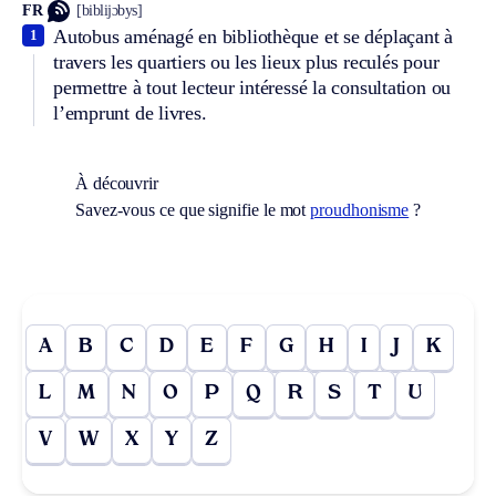
FR
[biblijɔbys]
Autobus aménagé en bibliothèque et se déplaçant à
1
travers les quartiers ou les lieux plus reculés pour
permettre à tout lecteur intéressé la consultation ou
l’emprunt de livres.
À découvrir
Savez-vous ce que signifie le mot
proudhonisme
?
A
B
C
D
E
F
G
H
I
J
K
L
M
N
O
P
Q
R
S
T
U
V
W
X
Y
Z