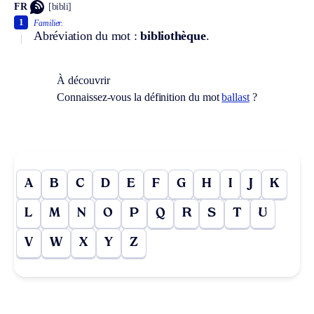
FR
[bibli]
1
Familier.
Abréviation du mot :
bibliothèque
.
À découvrir
Connaissez-vous la définition du mot
ballast
?
A
B
C
D
E
F
G
H
I
J
K
L
M
N
O
P
Q
R
S
T
U
V
W
X
Y
Z