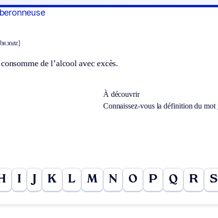
iberonneuse
ibʀɔnøz]
 consomme de l’alcool avec excès.
À découvrir
Connaissez-vous la définition du mot
H
I
J
K
L
M
N
O
P
Q
R
S