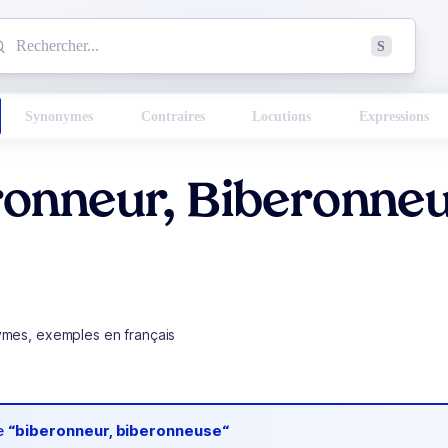
mmencez à chercher un mot dans le dictionnaire :
S
esults found.
Synonymes
Contraires
Locutions
Expressions
ronneur, Biberonne
ymes, exemples en français
de
“biberonneur, biberonneuse“