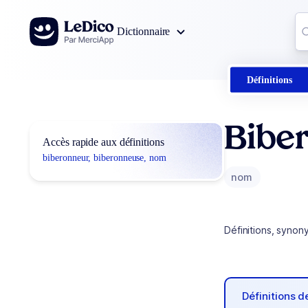
Aller au contenu
Co
Dictionnaire
0
r
Définitions
Bibe
Accès rapide aux définitions
biberonneur, biberonneuse, nom
nom
Définitions, synon
Définitions 