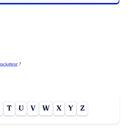
racketteur
?
T
U
V
W
X
Y
Z