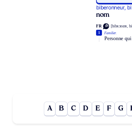
biberonneur, b
nom
FR
[bibʀɔnœʀ, b
1
Familier.
Personne qui
A
B
C
D
E
F
G