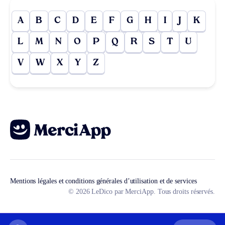
A
B
C
D
E
F
G
H
I
J
K
L
M
N
O
P
Q
R
S
T
U
V
W
X
Y
Z
Mentions légales et conditions générales d’utilisation et de services
© 2026 LeDico par MerciApp. Tous droits réservés.