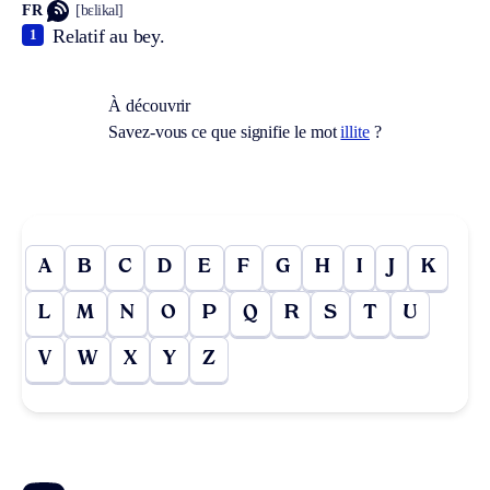
FR
[bɛlikal]
Relatif au bey.
1
À découvrir
Savez-vous ce que signifie le mot
illite
?
A
B
C
D
E
F
G
H
I
J
K
L
M
N
O
P
Q
R
S
T
U
V
W
X
Y
Z