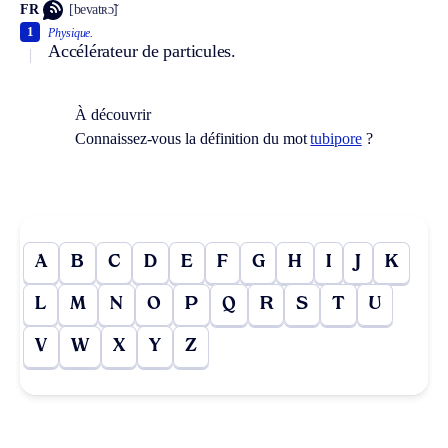
FR
[bevatʀɔ̃]
1
Physique.
Accélérateur de particules.
À découvrir
Connaissez-vous la définition du mot
tubipore
?
A
B
C
D
E
F
G
H
I
J
K
L
M
N
O
P
Q
R
S
T
U
V
W
X
Y
Z