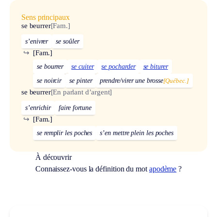
Sens principaux
se beurrer
[Fam.]
s’enivrer
se soûler
↪
[Fam.]
se bourrer
se cuiter
se pocharder
se biturer
se noircir
se pinter
prendre/virer une brosse
[Québec.]
se beurrer
[En parlant d’argent]
s’enrichir
faire fortune
↪
[Fam.]
se remplir les poches
s’en mettre plein les poches
À découvrir
Connaissez-vous la définition du mot
apodème
?