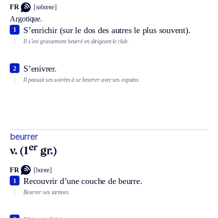
FR
[səbœʀe]
Argotique.
S’enrichir (sur le dos des autres le plus souvent).
1
Il s’est grassement beurré en dirigeant le club.
S’enivrer.
2
Il passait ses soirées à se beurrer avec ses copains.
beurrer
er
v. (1
gr.)
FR
[bœʀe]
Recouvrir d’une couche de beurre.
1
Beurrer ses tartines.