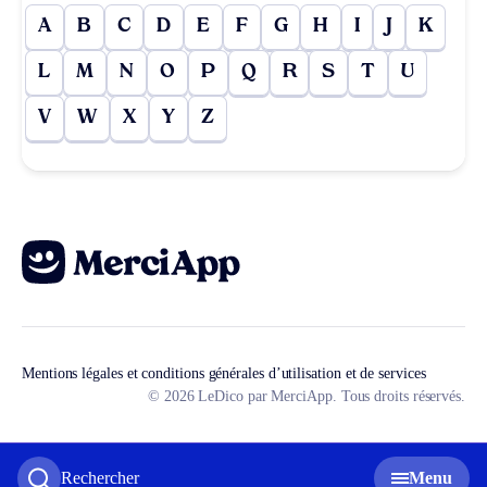
A
B
C
D
E
F
G
H
I
J
K
L
M
N
O
P
Q
R
S
T
U
V
W
X
Y
Z
Mentions légales et conditions générales d’utilisation et de services
© 2026 LeDico par MerciApp. Tous droits réservés.
Rechercher
Menu