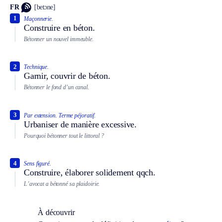
FR
[betɔne]
1
Maçonnerie.
Construire en béton.
Bétonner un nouvel immeuble.
2
Technique.
Garnir, couvrir de béton.
Bétonner le fond d’un canal.
3
Par extension.
Terme péjoratif.
Urbaniser de manière excessive.
Pourquoi bétonner tout le littoral ?
4
Sens figuré.
Construire, élaborer solidement qqch.
L’avocat a bétonné sa plaidoirie.
À découvrir