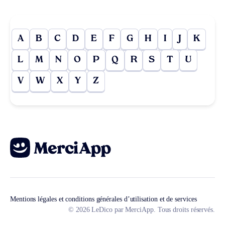
A
B
C
D
E
F
G
H
I
J
K
L
M
N
O
P
Q
R
S
T
U
V
W
X
Y
Z
Mentions légales et conditions générales d’utilisation et de services
© 2026 LeDico par MerciApp. Tous droits réservés.