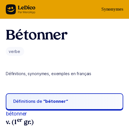
Aller au contenu
Synonymes
Bétonner
verbe
Définitions, synonymes, exemples en français
Définitions de
“bétonner“
bétonner
er
v. (1
gr.)