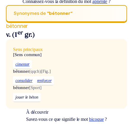
Connaissez-vous la définition du mot
apnéiste
?
Synonymes de
“bétonner“
bétonner
er
v. (1
gr.)
Sens principaux
[Sens commun]
cimenter
bétonner
(qqch)
[Fig.]
consolider
renforcer
bétonner
[Sport]
jouer le béton
À découvrir
Savez-vous ce que signifie le mot
bicoque
?