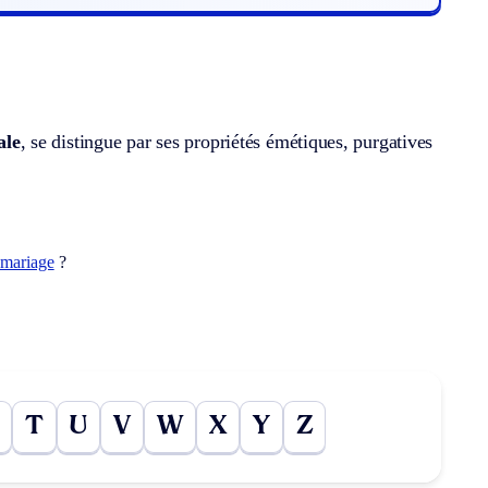
ale
, se distingue par ses propriétés émétiques, purgatives
-mariage
?
T
U
V
W
X
Y
Z