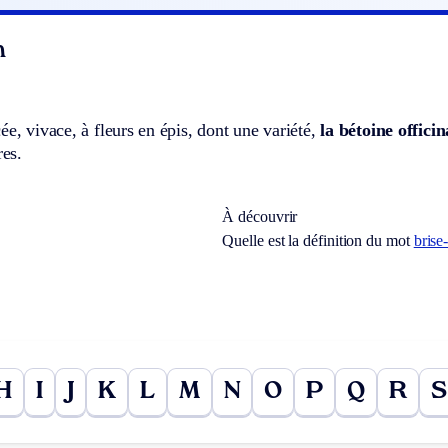
n
ée, vivace, à fleurs en épis, dont une variété,
la bétoine officin
res.
À découvrir
Quelle est la définition du mot
brise
H
I
J
K
L
M
N
O
P
Q
R
S