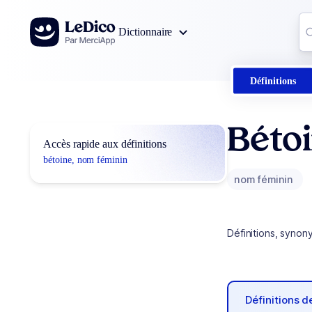
Aller au contenu
Co
Dictionnaire
0
r
Définitions
Béto
Accès rapide aux définitions
bétoine, nom féminin
nom féminin
Définitions, synon
Définitions 