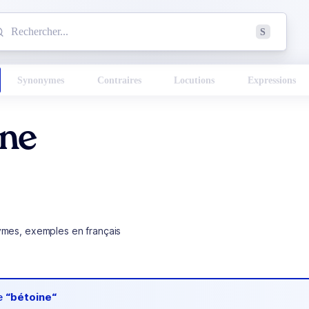
mmencez à chercher un mot dans le dictionnaire :
S
esults found.
Synonymes
Contraires
Locutions
Expressions
ine
ymes, exemples en français
de
“bétoine“