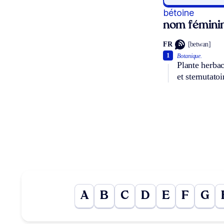
bétoine
nom fémini
FR
[betwan]
1
Botanique.
Plante herbac
et sternutatoi
A
B
C
D
E
F
G