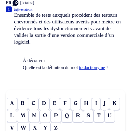
FR
[bɛtatɛst]
1
Informatique.
Ensemble de tests auxquels procèdent des testeurs
chevronnés et des utilisateurs avertis pour mettre en
évidence tous les dysfonctionnements avant de
valider la sortie d’une version commerciale d’un
logiciel.
À découvrir
Quelle est la définition du mot
traductionyme
?
A
B
C
D
E
F
G
H
I
J
K
L
M
N
O
P
Q
R
S
T
U
V
W
X
Y
Z