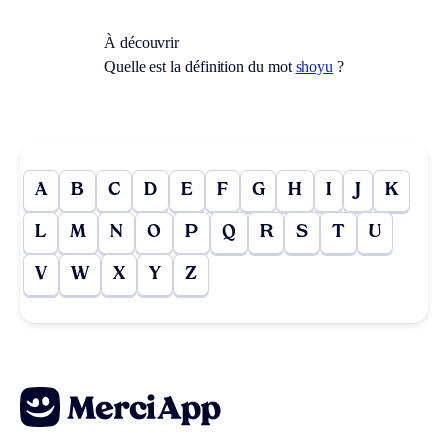
À découvrir
Quelle est la définition du mot
shoyu
?
A
B
C
D
E
F
G
H
I
J
K
L
M
N
O
P
Q
R
S
T
U
V
W
X
Y
Z