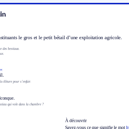
in
ituants le gros et le petit bétail d’une exploitation agricole.
e des bestiaux.
ux.
er.
il.
la clôture pour s’enfuir.
lconque.
estiau qui vole dans la chambre ?
À découvrir
Savez-vous ce que signifie le mot
h