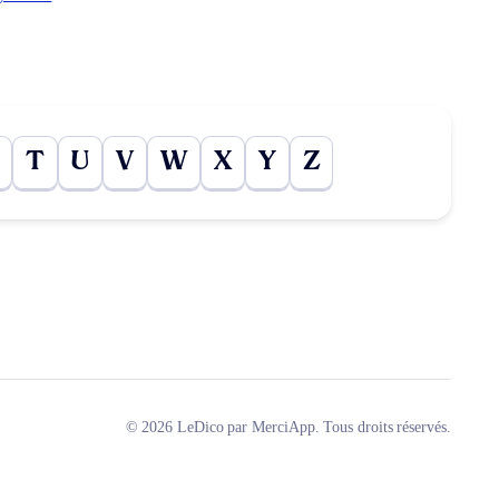
T
U
V
W
X
Y
Z
© 2026 LeDico par MerciApp. Tous droits réservés.