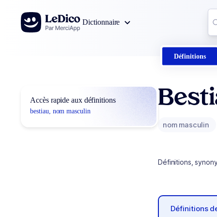
Aller au contenu
Co
Dictionnaire
0
r
Définitions
Best
Accès rapide aux définitions
bestiau, nom masculin
nom masculin
Définitions, synon
Définitions 