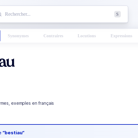
mmencez à chercher un mot dans le dictionnaire :
S
esults found.
Synonymes
Contraires
Locutions
Expressions
iau
ymes, exemples en français
de
“bestiau“