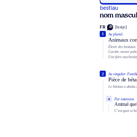
bestiau
nom mascul
FR
[bɛstjo]
1
Au pluriel.
Animaux const
Élever des bestiaux.
Garder, mener paîtr
Une foire aux bestia
2
Au singulier.
Famili
Pièce de béta
Le bestiau a abattu 
a
Par extension.
Animal que
C’est quoi ce b