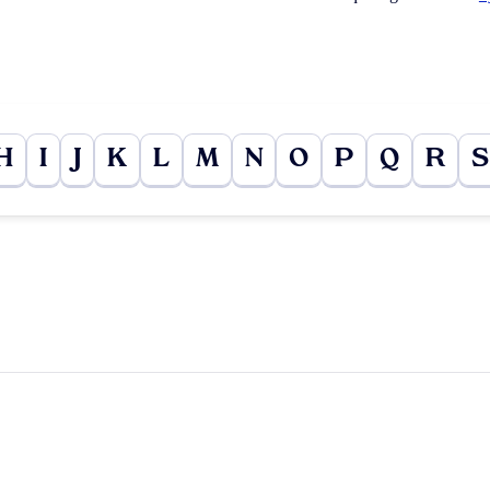
H
I
J
K
L
M
N
O
P
Q
R
S