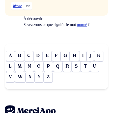
bissac
sac
À découvrir
Savez-vous ce que signifie le mot
morné
?
A
B
C
D
E
F
G
H
I
J
K
L
M
N
O
P
Q
R
S
T
U
V
W
X
Y
Z