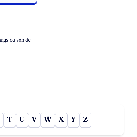
angs ou son de
T
U
V
W
X
Y
Z