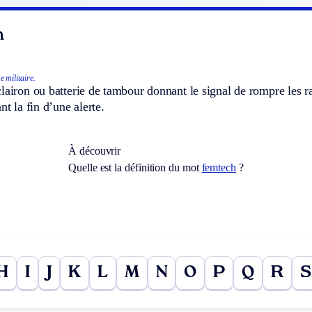
n
 militaire.
lairon ou batterie de tambour donnant le signal de rompre les r
nt la fin d’une alerte.
À découvrir
Quelle est la définition du mot
femtech
?
H
I
J
K
L
M
N
O
P
Q
R
S