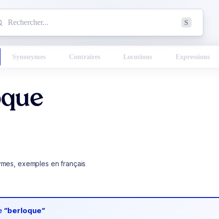
mmencez à chercher un mot dans le dictionnaire :
S
esults found.
Synonymes
Contraires
Locutions
Expressions
oque
ymes, exemples en français
de
“berloque“