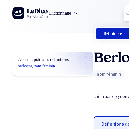
Aller au contenu
Co
Dictionnaire
0
r
Définitions
Berl
Accès rapide aux définitions
berloque, nom féminin
nom féminin
Définitions, synon
Définitions 