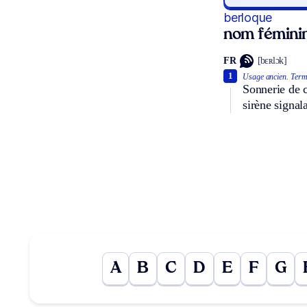
berloque
nom fémini
FR
[bɛʀlɔk]
1
Usage ancien.
Terme
Sonnerie de c
sirène signala
A
B
C
D
E
F
G