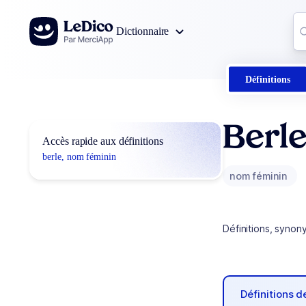
Aller au contenu
Co
Dictionnaire
0
r
Définitions
Berl
Accès rapide aux définitions
berle, nom féminin
nom féminin
Définitions, synon
Définitions 