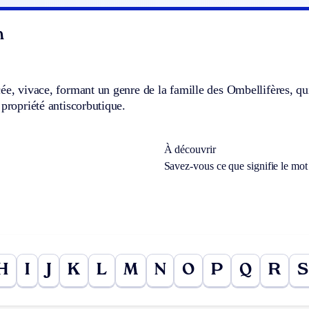
n
ée, vivace, formant un genre de la famille des Ombellifères, qui 
 propriété antiscorbutique.
À découvrir
Savez-vous ce que signifie le mo
H
I
J
K
L
M
N
O
P
Q
R
S