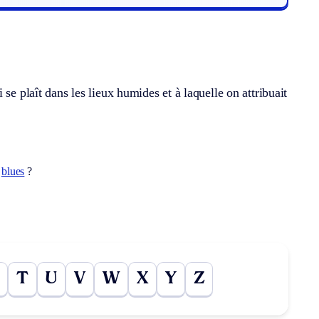
se plaît dans les lieux humides et à laquelle on attribuait
t
blues
?
T
U
V
W
X
Y
Z