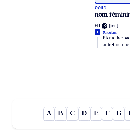
berle
nom fémini
FR
[bɛʀl]
1
Botanique.
Plante herbac
autrefois une
A
B
C
D
E
F
G