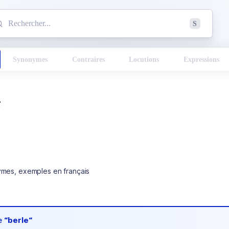
mmencez à chercher un mot dans le dictionnaire :
S
esults found.
Synonymes
Contraires
Locutions
Expressions
e
ymes, exemples en français
de
“berle“