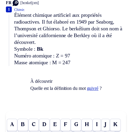
FR
[bɛʀkeljɔm]
1
Chimie.
Élément chimique artificiel aux propriétés
radioactives. Il fut élaboré en 1949 par Seaborg,
Thompson et Ghiorso. Le berkélium doit son nom à
l’université californienne de Berkley où il a été
découvert.
Symbole :
Bk
Numéro atomique : Z = 97
Masse atomique : M = 247
À découvrir
Quelle est la définition du mot
guivré
?
A
B
C
D
E
F
G
H
I
J
K