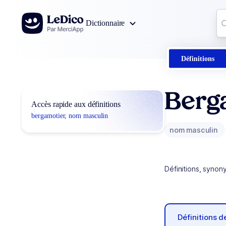
Aller au contenu
Co
Dictionnaire
0
r
Définitions
Berg
Accès rapide aux définitions
bergamotier, nom masculin
nom masculin
Définitions, synon
Définitions 