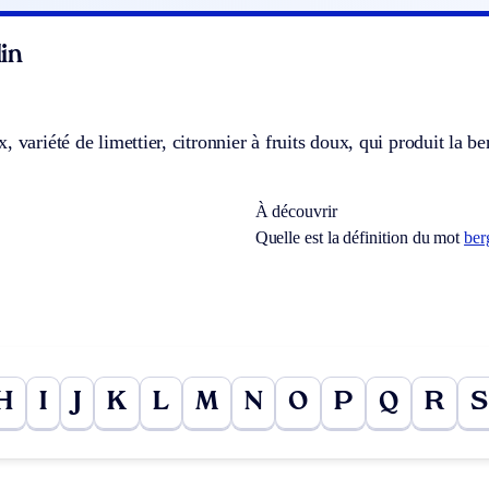
in
, variété de limettier, citronnier à fruits doux, qui produit la b
À découvrir
Quelle est la définition du mot
ber
H
I
J
K
L
M
N
O
P
Q
R
S