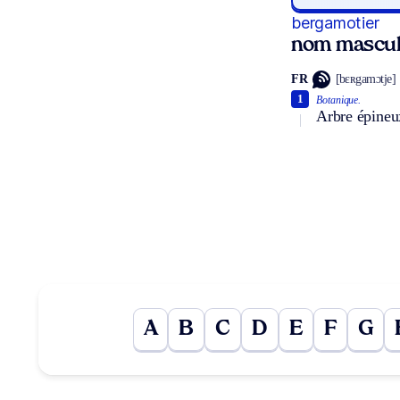
bergamotier
nom mascul
FR
[bɛʀgamɔtje]
1
Botanique.
Arbre épineux
A
B
C
D
E
F
G