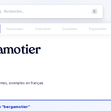
mmencez à chercher un mot dans le dictionnaire :
S
esults found.
Synonymes
Contraires
Locutions
Expressions
amotier
ymes, exemples en français
de
“bergamotier“