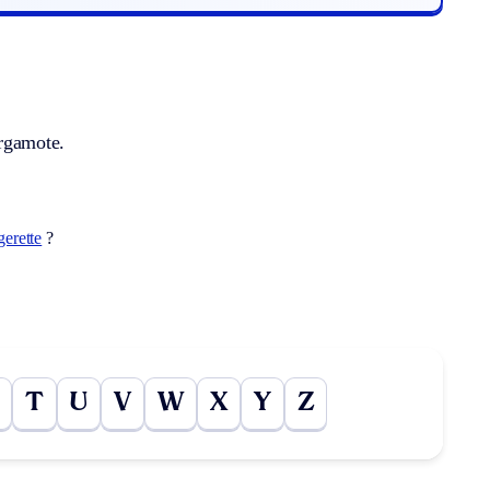
ergamote.
gerette
?
T
U
V
W
X
Y
Z