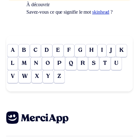
À découvrir
Savez-vous ce que signifie le mot
skinhead
?
A
B
C
D
E
F
G
H
I
J
K
L
M
N
O
P
Q
R
S
T
U
V
W
X
Y
Z