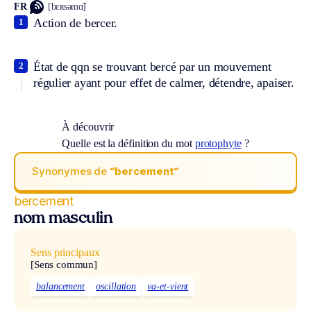
FR
[bɛʀsəmɑ̃]
Action de bercer.
1
État de qqn se trouvant bercé par un mouvement
2
régulier ayant pour effet de calmer, détendre, apaiser.
À découvrir
Quelle est la définition du mot
protophyte
?
Synonymes de
“bercement“
bercement
nom masculin
Sens principaux
[Sens commun]
balancement
oscillation
va-et-vient