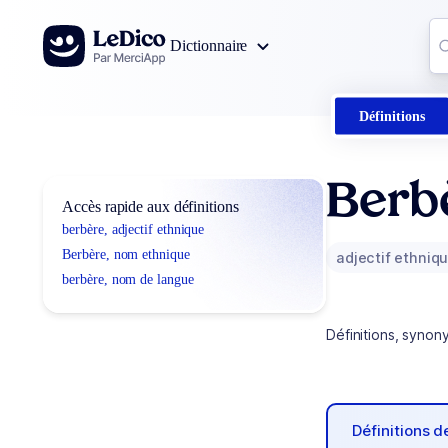
Aller au contenu
Co
Dictionnaire
0
r
Définitions
Berb
Accès rapide aux définitions
berbère, adjectif ethnique
Berbère, nom ethnique
adjectif ethniq
berbère, nom de langue
Définitions, synon
Définitions 