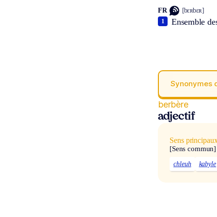
FR
[bɛʀbɛʀ]
Ensemble des
1
Synonymes 
berbère
adjectif
Sens principau
[Sens commun]
chleuh
kabyle