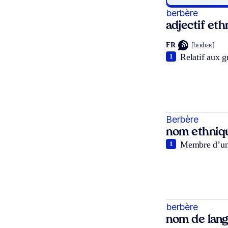
berbère
adjectif et
FR
[bɛʀbɛʀ]
Relatif aux 
1
Berbère
nom ethniq
Membre d’un 
1
berbère
nom de lan