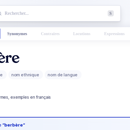
mmencez à chercher un mot dans le dictionnaire :
S
esults found.
Synonymes
Contraires
Locutions
Expressions
ère
ue
nom ethnique
nom de langue
ymes, exemples en français
de
“berbère“