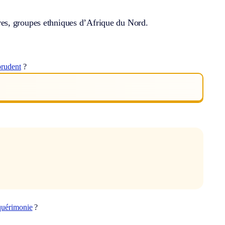
es, groupes ethniques d’Afrique du Nord.
prudent
?
quérimonie
?